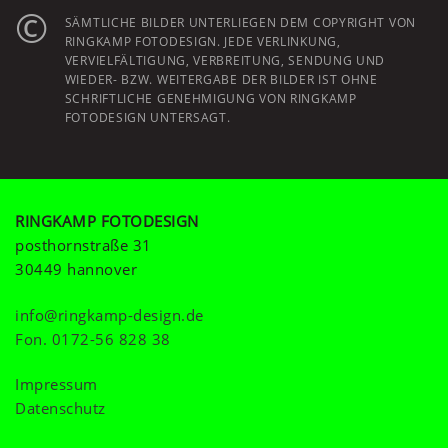
©
SÄMTLICHE BILDER UNTERLIEGEN DEM COPYRIGHT VON
RINGKAMP FOTODESIGN. JEDE VERLINKUNG,
VERVIELFÄLTIGUNG, VERBREITUNG, SENDUNG UND
WIEDER- BZW. WEITERGABE DER BILDER IST OHNE
SCHRIFTLICHE GENEHMIGUNG VON RINGKAMP
FOTODESIGN UNTERSAGT.
RINGKAMP FOTODESIGN
posthornstraße 31
30449 hannover
info@ringkamp-design.de
Fon.
0172-56 828 38
Impressum
Datenschutz