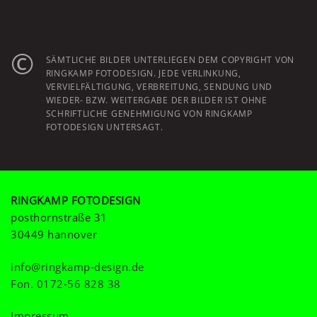
©
SÄMTLICHE BILDER UNTERLIEGEN DEM COPYRIGHT VON
RINGKAMP FOTODESIGN. JEDE VERLINKUNG,
VERVIELFÄLTIGUNG, VERBREITUNG, SENDUNG UND
WIEDER- BZW. WEITERGABE DER BILDER IST OHNE
SCHRIFTLICHE GENEHMIGUNG VON RINGKAMP
FOTODESIGN UNTERSAGT.
RINGKAMP FOTODESIGN
posthornstraße 31
30449 hannover
info@ringkamp-design.de
Fon.
0172-56 828 38
Impressum