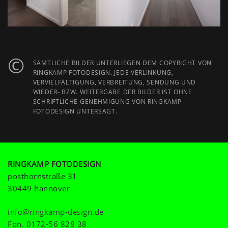
©
SÄMTLICHE BILDER UNTERLIEGEN DEM COPYRIGHT VON
RINGKAMP FOTODESIGN. JEDE VERLINKUNG,
VERVIELFÄLTIGUNG, VERBREITUNG, SENDUNG UND
WIEDER- BZW. WEITERGABE DER BILDER IST OHNE
SCHRIFTLICHE GENEHMIGUNG VON RINGKAMP
FOTODESIGN UNTERSAGT.
RINGKAMP FOTODESIGN
posthornstraße 31
30449 hannover
info@ringkamp-design.de
Fon.
0172-56 828 38