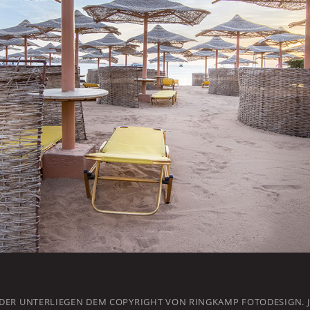
LDER UNTERLIEGEN DEM COPYRIGHT VON RINGKAMP FOTODESIGN. J