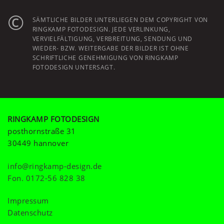
©
SÄMTLICHE BILDER UNTERLIEGEN DEM COPYRIGHT VON
RINGKAMP FOTODESIGN. JEDE VERLINKUNG,
VERVIELFÄLTIGUNG, VERBREITUNG, SENDUNG UND
WIEDER- BZW. WEITERGABE DER BILDER IST OHNE
SCHRIFTLICHE GENEHMIGUNG VON RINGKAMP
FOTODESIGN UNTERSAGT.
RINGKAMP FOTODESIGN
posthornstraße 31
30449 hannover
info@ringkamp-design.de
Fon.
0172-56 828 38
Impressum
Datenschutz